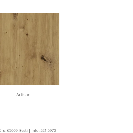
Artisan
u, 65609, Eesti | Info: 521 5970