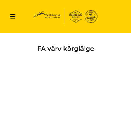
FA värv kõrgläige