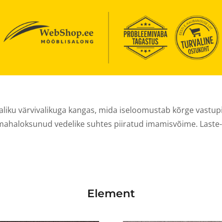
kkaliku värvivalikuga kangas, mida iseloomustab kõrge vas
mahaloksunud vedelike suhtes piiratud imamisvõime. Laste-
Element